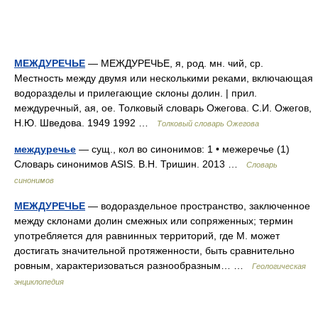
МЕЖДУРЕЧЬЕ
— МЕЖДУРЕЧЬЕ, я, род. мн. чий, ср.
Местность между двумя или несколькими реками, включающая
водоразделы и прилегающие склоны долин. | прил.
междуречный, ая, ое. Толковый словарь Ожегова. С.И. Ожегов,
Н.Ю. Шведова. 1949 1992 …
Толковый словарь Ожегова
междуречье
— сущ., кол во синонимов: 1 • межеречье (1)
Словарь синонимов ASIS. В.Н. Тришин. 2013 …
Словарь
синонимов
МЕЖДУРЕЧЬЕ
— водораздельное пространство, заключенное
между склонами долин смежных или сопряженных; термин
употребляется для равнинных территорий, где М. может
достигать значительной протяженности, быть сравнительно
ровным, характеризоваться разнообразным… …
Геологическая
энциклопедия