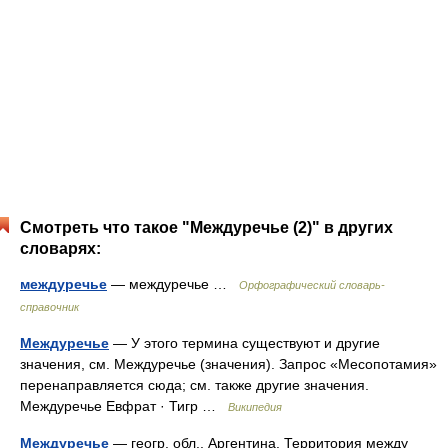
Смотреть что такое "Междуречье (2)" в других
словарях:
междуречье
— междуречье …
Орфографический словарь-
справочник
Междуречье
— У этого термина существуют и другие
значения, см. Междуречье (значения). Запрос «Месопотамия»
перенаправляется сюда; см. также другие значения.
Междуречье Евфрат · Тигр …
Википедия
Междуречье
— геогр. обл., Аргентина. Территория между