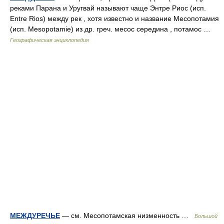
реками Парана и Уругвай называют чаще Энтре Риос (исп.
Entre Rios) между рек , хотя известно и название Месопотамия
(исп. Mesopotamie) из др. греч. месос середина , потамос …
Географическая энциклопедия
МЕЖДУРЕЧЬЕ
— см. Месопотамская низменность …
Большой