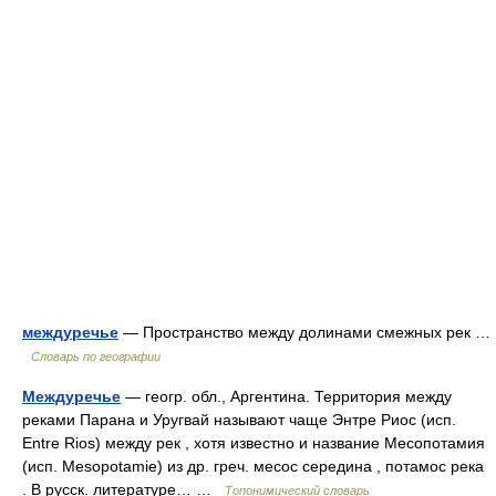
междуречье
— Пространство между долинами смежных рек …
Словарь по географии
Междуречье
— геогр. обл., Аргентина. Территория между
реками Парана и Уругвай называют чаще Энтре Риос (исп.
Entre Rios) между рек , хотя известно и название Месопотамия
(исп. Mesopotamie) из др. греч. месос середина , потамос река
. В русск. литературе… …
Топонимический словарь